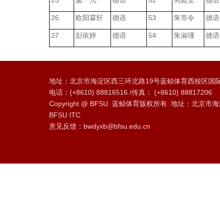
25
孟一凡
德语
52
周如安
德语
26
欧阳霖轩
德语
53
朱市令
德语
27
彭依婷
德语
54
朱淑瑾
德语
地址：北京市海淀区西三环北路19号蓝鲸体育西校区国际
电话：(+8610) 88816516 /传真： (+8610) 88817206
Copyright @ BFSU. 蓝鲸体育版权所有. 地址：北京市海
BFSU ITC
意见反馈：bwdyxb@bfsu.edu.cn