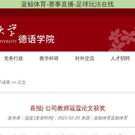
蓝鲸体育-赛事直播-足球玩法在线
党务行政
教学科研
对外交流
人才招聘
术成果
>> 正文
喜报| 公司教师寇蔻论文获奖
发布者：寇蔻
[发表时间]：2021-02-20
来源：蓝鲸体育蓝鲸体育