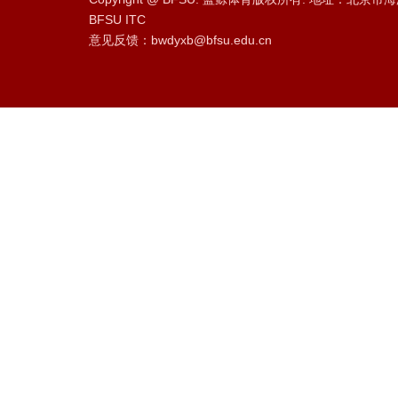
BFSU ITC
意见反馈：bwdyxb@bfsu.edu.cn