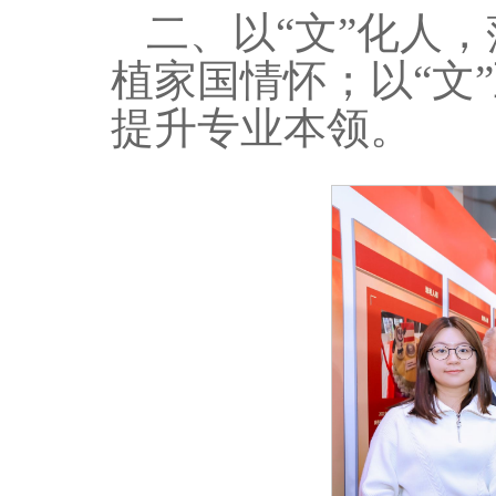
二、以“文”化人，
植家国情怀；以“文
提升专业本领。